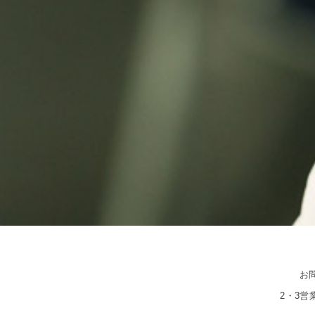
お
2・3